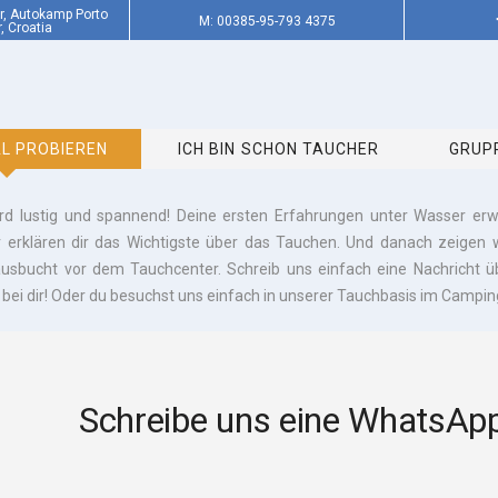
er, Autokamp Porto
M: 00385-95-793 4375
, Croatia
L PROBIEREN
ICH BIN SCHON TAUCHER
GRUP
rd lustig und spannend! Deine ersten Erfahrungen unter Wasser erwa
r erklären dir das Wichtigste über das Tauchen. Und danach zeigen 
usbucht vor dem Tauchcenter. Schreib uns einfach eine Nachricht ü
bei dir! Oder du besuchst uns einfach in unserer Tauchbasis im Campingpl
Schreibe uns eine WhatsApp